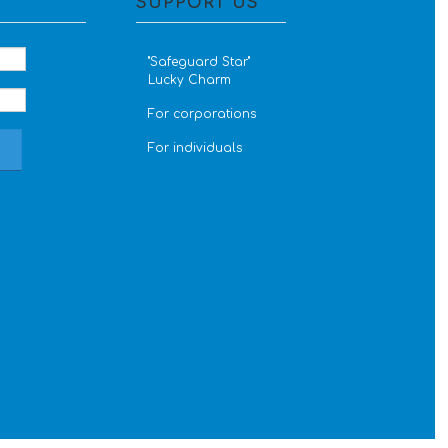
SUPPORT US
''Safeguard Star''
Lucky Charm
For corporations
For individuals