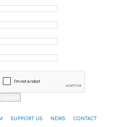
Email *
Verify email *
Password *
Verify password *
Captcha *
Register
M
SUPPORT US
NEWS
CONTACT