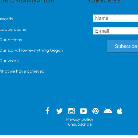
UR ORGANISATION
SUBSCRIBE
Awards
Cooperations
Our actions
Our story: How everything began
Our vision
What we have achieved
Privacy policy
unsubscribe