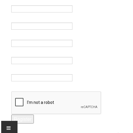
Name *
Email *
Verify email *
Password *
Verify password *
Captcha *
Register