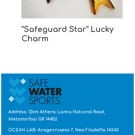
''Safeguard Star'' Lucky
Charm
Address: 12km Athens-Lamia National Road,
Metamorfosi GR 14452
OCEAN LAB: Anagenniseos 7, Nea Filadelfia 14342