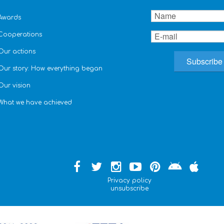
Awards
Cooperations
Our actions
Our story: How everything began
Our vision
What we have achieved
Privacy policy
unsubscribe