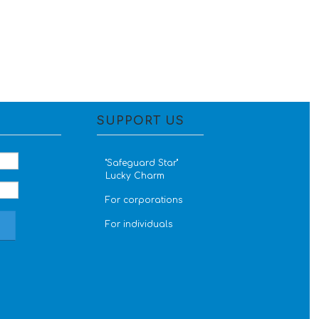
SUPPORT US
''Safeguard Star''
Lucky Charm
For corporations
For individuals