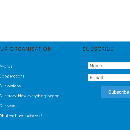
UR ORGANISATION
SUBSCRIBE
Awards
Cooperations
Our actions
Our story: How everything began
Our vision
What we have achieved