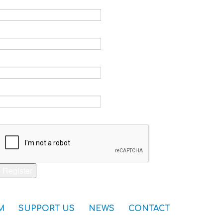
Email *
Verify email *
Password *
Verify password *
Captcha *
Register
M
SUPPORT US
NEWS
CONTACT