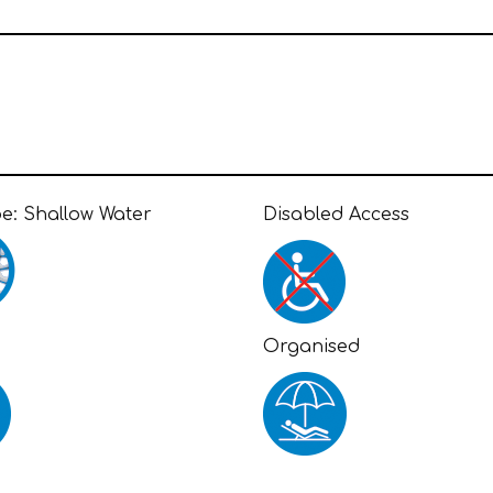
pe:
Shallow Water
Disabled Access
g
Organised