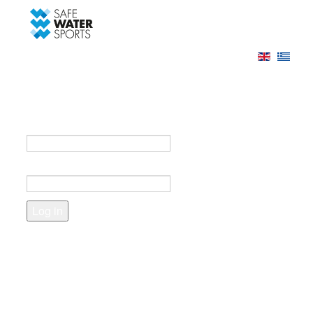
-->
Log in
Register
Login to your account
e-mail *
Password *
Forgot your password?
Create an account
Fields marked with an asterisk (*) are required.