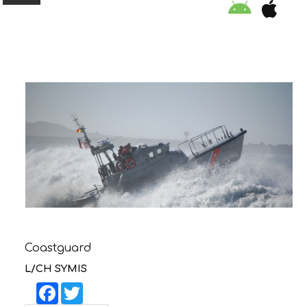
ORGANISATION
EDUCATION
SPECIAL INITIATIVES
SAFETY TIPS
SWIMMING PROGRAM
Coastguard
SUPPORT US
L/CH SYMIS
Facebook
Twitter
NEWS