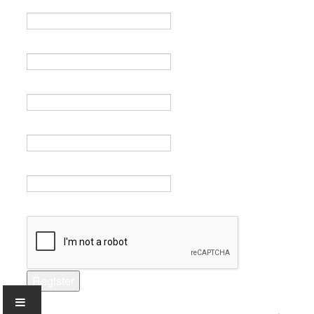
Name *
Email *
Verify email *
Password *
Verify password *
Captcha *
Register