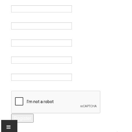
Name *
Email *
Verify email *
Password *
Verify password *
Captcha *
Register