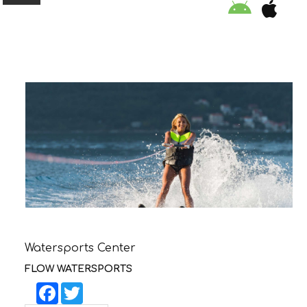
ORGANISATION
EDUCATION
SPECIAL INITIATIVES
SAFETY TIPS
SWIMMING PROGRAM
Watersports Center
SUPPORT US
FLOW WATERSPORTS
Facebook
Twitter
NEWS