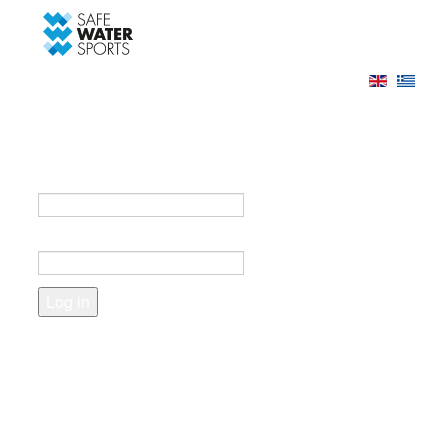
-->
Log in
Register
Login to your account
e-mail *
Password *
Forgot your password?
Create an account
Fields marked with an asterisk (*) are required.