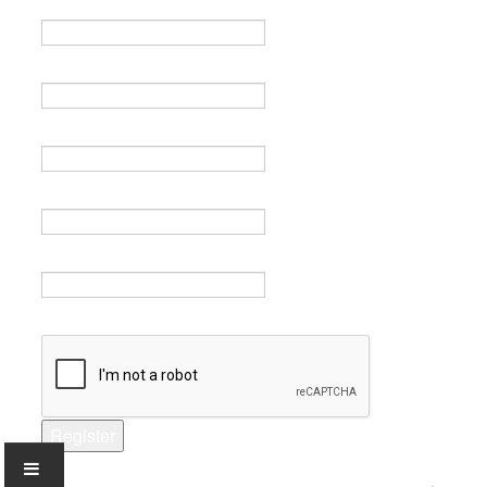
Name *
Email *
Verify email *
Password *
Verify password *
Captcha *
Register