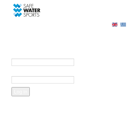
-->
Log in
Register
Login to your account
e-mail *
Password *
Forgot your password?
Create an account
Fields marked with an asterisk (*) are required.