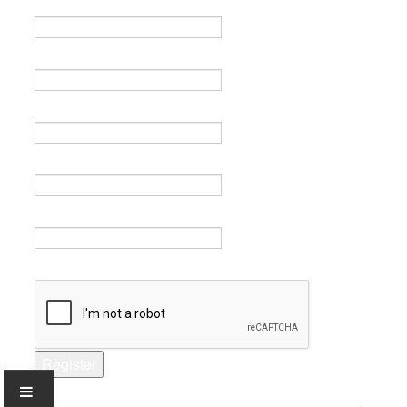
Name *
Email *
Verify email *
Password *
Verify password *
Captcha *
Register