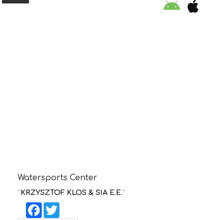
ORGANISATION
EDUCATION
SPECIAL INITIATIVES
SAFETY TIPS
SWIMMING PROGRAM
Watersports Center
SUPPORT US
¨KRZYSZTOF KLOS & SIA E.E.¨
Facebook
Twitter
NEWS