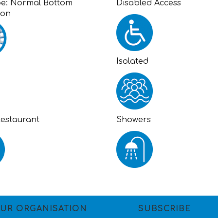
pe:
Normal Bottom
Disabled Access
ion
Isolated
Restaurant
Showers
UR ORGANISATION
SUBSCRIBE