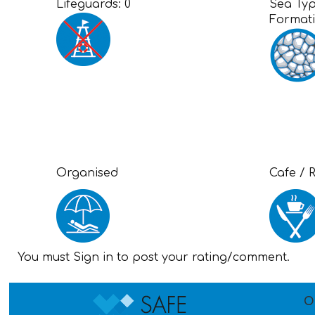
Lifeguards:
0
Sea Ty
Format
Organised
Cafe / 
You must Sign in to post your rating/comment.
O