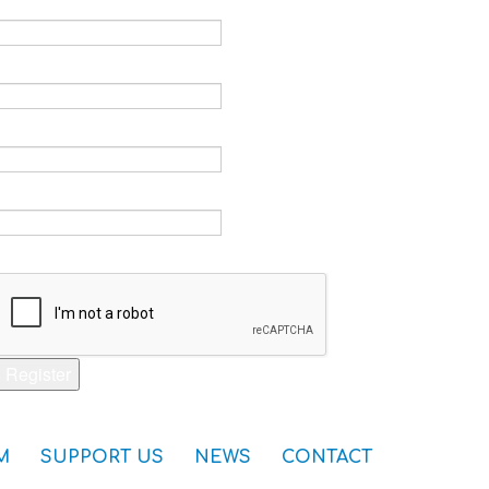
Email *
Verify email *
Password *
Verify password *
Captcha *
Register
M
SUPPORT US
NEWS
CONTACT