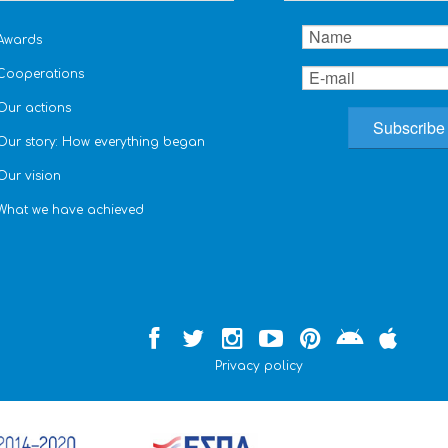
Awards
Cooperations
Our actions
Our story: How everything began
Our vision
What we have achieved
Privacy policy