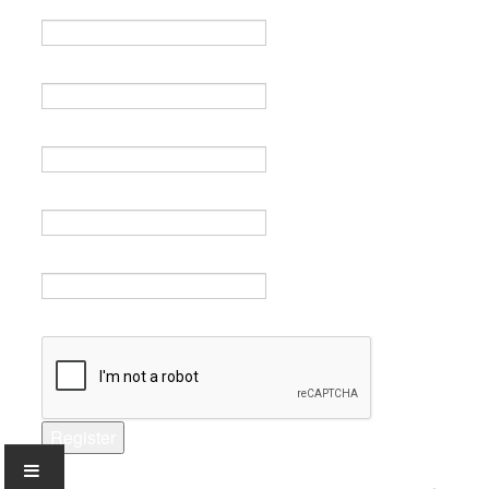
Name *
Email *
Verify email *
Password *
Verify password *
Captcha *
Register