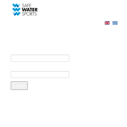
-->
Log in
Register
Login to your account
e-mail *
Password *
Forgot your password?
Create an account
Fields marked with an asterisk (*) are required.