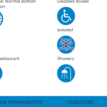
pe:
Normal Bottom
Disabled Access
ion
Isolated
Restaurant
Showers
UR ORGANISATION
SUBSCRIBE