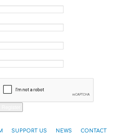
Email *
Verify email *
Password *
Verify password *
Captcha *
Register
M
SUPPORT US
NEWS
CONTACT