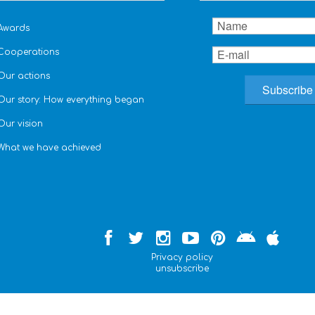
Awards
Cooperations
Our actions
Our story: How everything began
Our vision
What we have achieved
Privacy policy
unsubscribe