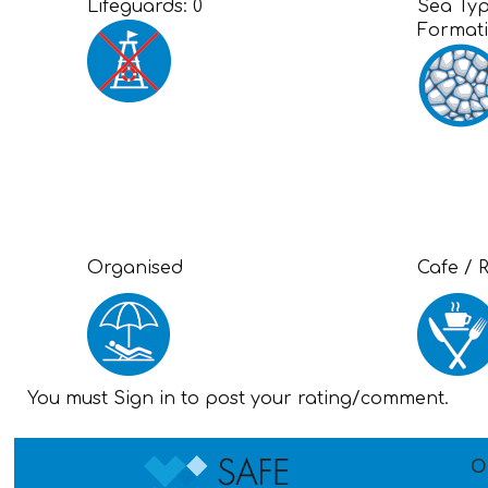
Lifeguards:
0
Sea Ty
Format
Organised
Cafe / 
You must Sign in to post your rating/comment.
O