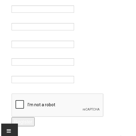
Name *
Email *
Verify email *
Password *
Verify password *
Captcha *
Register