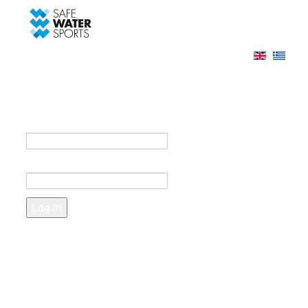
-->
Log in
Register
Login to your account
e-mail *
Password *
Forgot your password?
Create an account
Fields marked with an asterisk (*) are required.