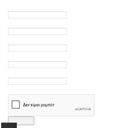
είναι υποχρεωτικά.
Όνομα *
Ηλεκτρονικό ταχυδρομείο *
Επαλήθευση email *
Κωδικός πρόσβασης *
Επαλήθευση κωδικού πρόσβασης *
Captcha *
Εγγραφή