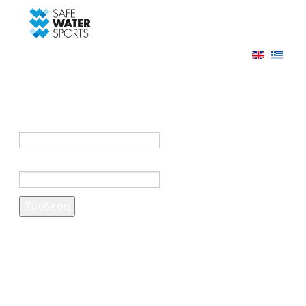
-->
Σύνδεση
Εγγραφή
Σύνδεση στο λογαριασμό σας
e-mail *
Κωδικός πρόσβασης *
Ξέχασες τον κωδικό σου;
Δημιουργία λογαριασμού
Τα πεδία που σημειώνονται με αστερίσκο (*)