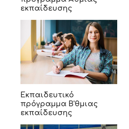
ΝΕΑ
εκπαίδευσης
ΕΠΙΚΟΙΝΩΝΙΑ
Εκπαιδευτικό
πρόγραμμα Β'θμιας
εκπαίδευσης