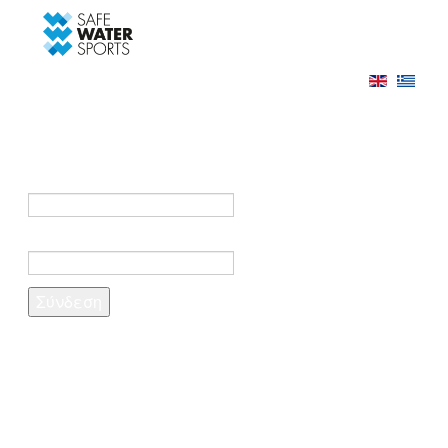
-->
Σύνδεση
Εγγραφή
Σύνδεση στο λογαριασμό σας
e-mail *
Κωδικός πρόσβασης *
Ξέχασες τον κωδικό σου;
Δημιουργία λογαριασμού
Τα πεδία που σημειώνονται με αστερίσκο (*)