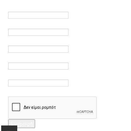
είναι υποχρεωτικά.
Όνομα *
Ηλεκτρονικό ταχυδρομείο *
Επαλήθευση email *
Κωδικός πρόσβασης *
Επαλήθευση κωδικού πρόσβασης *
Captcha *
Εγγραφή