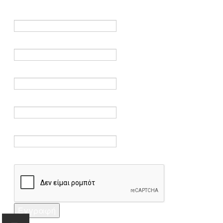
είναι υποχρεωτικά.
Όνομα *
Ηλεκτρονικό ταχυδρομείο *
Επαλήθευση email *
Κωδικός πρόσβασης *
Επαλήθευση κωδικού πρόσβασης *
Captcha *
Εγγραφή