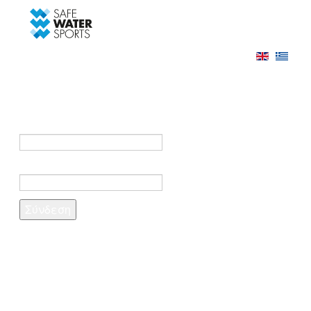
-->
Σύνδεση
Εγγραφή
Σύνδεση στο λογαριασμό σας
e-mail *
Κωδικός πρόσβασης *
Ξέχασες τον κωδικό σου;
Δημιουργία λογαριασμού
Τα πεδία που σημειώνονται με αστερίσκο (*)