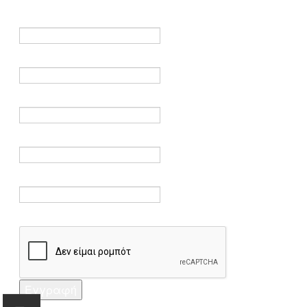
είναι υποχρεωτικά.
Όνομα *
Ηλεκτρονικό ταχυδρομείο *
Επαλήθευση email *
Κωδικός πρόσβασης *
Επαλήθευση κωδικού πρόσβασης *
Captcha *
Εγγραφή