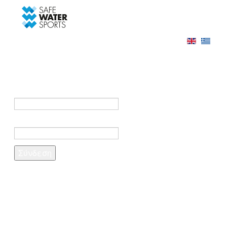
-->
Σύνδεση
Εγγραφή
Σύνδεση στο λογαριασμό σας
e-mail *
Κωδικός πρόσβασης *
Ξέχασες τον κωδικό σου;
Δημιουργία λογαριασμού
Τα πεδία που σημειώνονται με αστερίσκο (*)