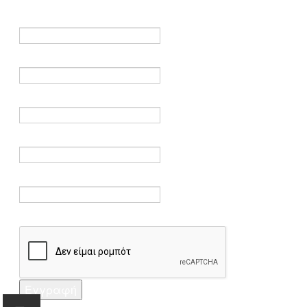
είναι υποχρεωτικά.
Όνομα *
Ηλεκτρονικό ταχυδρομείο *
Επαλήθευση email *
Κωδικός πρόσβασης *
Επαλήθευση κωδικού πρόσβασης *
Captcha *
Εγγραφή