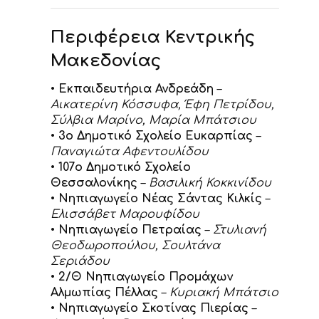
Περιφέρεια Κεντρικής
Μακεδονίας
•
Εκπαιδευτήρια Ανδρεάδη
–
Αικατερίνη Κόσσυφα, Έφη Πετρίδου,
Σύλβια Μαρίνο, Μαρία Μπάτσιου
•
3ο Δημοτικό Σχολείο Ευκαρπίας
–
Παναγιώτα Αφεντουλίδου
•
107ο Δημοτικό Σχολείο
Θεσσαλονίκης
–
Βασιλική Κοκκινίδου
•
Νηπιαγωγείο Νέας Σάντας Κιλκίς
–
Ελισσάβετ Μαρουφίδου
•
Νηπιαγωγείο Πετραίας
–
Στυλιανή
Θεοδωροπούλου, Σουλτάνα
Σεριάδου
•
2/Θ Νηπιαγωγείο Προμάχων
Αλμωπίας Πέλλας
–
Κυριακή Μπάτσιο
•
Νηπιαγωγείο Σκοτίνας Πιερίας
–