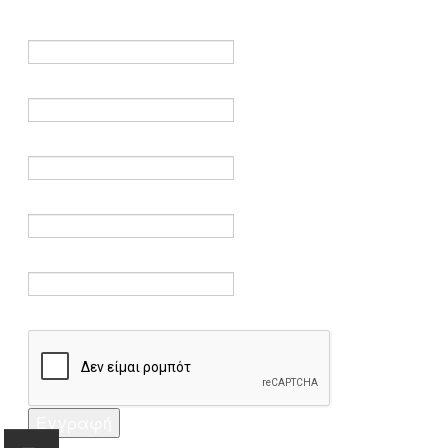
είναι υποχρεωτικά.
Όνομα *
Ηλεκτρονικό ταχυδρομείο *
Επαλήθευση email *
Κωδικός πρόσβασης *
Επαλήθευση κωδικού πρόσβασης *
Captcha *
Εγγραφή