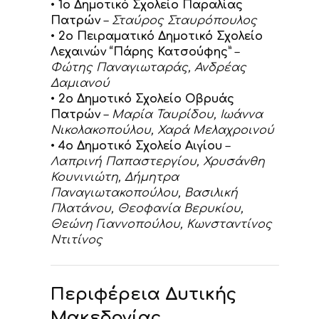
•
1ο Δημοτικό Σχολείο Παραλίας
Πατρών
–
Σταύρος Σταυρόπουλος
•
2ο Πειραματικό Δημοτικό Σχολείο
Λεχαινών “Πάρης Κατσούφης”
–
Φώτης Παναγιωταράς, Ανδρέας
Δαμιανού
•
2ο Δημοτικό Σχολείο Οβρυάς
Πατρών
–
Μαρία Ταυρίδου, Ιωάννα
Νικολακοπούλου, Χαρά Μελαχροινού
•
4ο Δημοτικό Σχολείο Αιγίου
–
Λαπρινή Παπαστεργίου, Χρυσάνθη
Κουνινιώτη, Δήμητρα
Παναγιωτακοπούλου, Βασιλική
Πλατάνου, Θεοφανία Βερυκίου,
Θεώνη Γιαννοπούλου, Κωνσταντίνος
Ντιτίνος
Περιφέρεια Δυτικής
Μακεδονίας