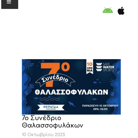
Ο ΟΡΓΑΝΙΣΜΟΣ
ΕΚΠΑΙΔΕΥΣΗ
ΕΙΔΙΚΕΣ ΔΡΑΣΕΙΣ
ΣΥΜΒΟΥΛΕΣ
ΠΡΟΓΡΑΜΜΑ ΚΟΛΥΜΒΗΣΗΣ
7o Συνέδριο
Θαλασσοφυλάκων
ΣΤΗΡΙΞΕ ΜΑΣ
10 Οκτωβρίου 2025