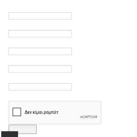
είναι υποχρεωτικά.
Όνομα *
Ηλεκτρονικό ταχυδρομείο *
Επαλήθευση email *
Κωδικός πρόσβασης *
Επαλήθευση κωδικού πρόσβασης *
Captcha *
Εγγραφή