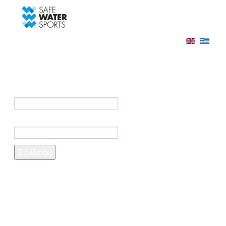
-->
Σύνδεση
Εγγραφή
Σύνδεση στο λογαριασμό σας
e-mail *
Κωδικός πρόσβασης *
Ξέχασες τον κωδικό σου;
Δημιουργία λογαριασμού
Τα πεδία που σημειώνονται με αστερίσκο (*)