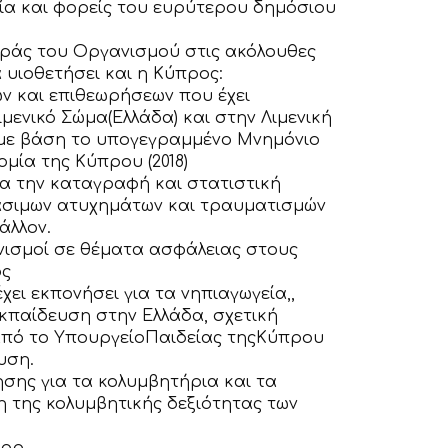
ία και φορείς του ευρύτερου δημόσιου
υράς του Οργανισμού στις ακόλουθες
υιοθετήσει και η Κύπρος:
ν και επιθεωρήσεων που έχει
μενικό Σώμα(Ελλάδα) και στην Λιμενική
 με βάση το υπογεγραμμένο Μνημόνιο
μία της Κύπρου (2018)
α την καταγραφή και στατιστική
νάσιμων ατυχημάτων και τραυματισμών
άλλον.
νονισμοί σε θέματα ασφάλειας στους
ός
ει εκπονήσει για τα νηπιαγωγεία,,
κπαίδευση στην Ελλάδα, σχετική
 από το ΥπουργείοΠαιδείας τηςΚύπρου
υση.
ης για τα κολυμβητήρια και τα
η της κολυμβητικής δεξιότητας των