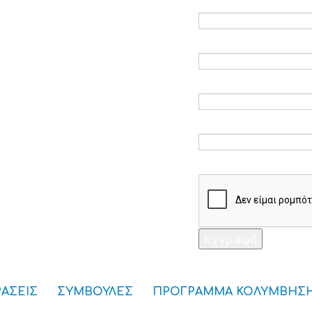
Ηλεκτρονικό ταχυδ
Επαλήθευση email 
Κωδικός πρόσβαση
Επαλήθευση κωδικ
Captcha *
Εγγραφή
ΡΑΣΕΙΣ
ΣΥΜΒΟΥΛΕΣ
ΠΡΟΓΡΑΜΜΑ ΚΟΛΥΜΒΗΣ