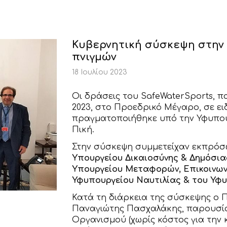
Kυβερνητική σύσκεψη στην 
πνιγμών
18 Ιουλίου 2023
Οι δράσεις του SafeWaterSports, π
2023, στο Προεδρικό Μέγαρο, σε ε
πραγματοποιήθηκε υπό την Υφυπο
Πική.
Στην σύσκεψη συμμετείχαν εκπρόσ
Υπουργείου Δικαιοσύνης & Δημόσια
Υπουργείου Μεταφορών, Επικοινωνι
Υφυπουργείου Ναυτιλίας & του Υφ
Κατά τη διάρκεια της σύσκεψης ο 
Παναγιώτης Πασχαλάκης, παρουσία
Οργανισμού (χωρίς κόστος για την κ