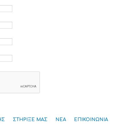
ρομείο *
*
ς *
ού πρόσβασης *
ΗΣ
ΣΤΗΡΙΞΕ ΜΑΣ
ΝΕΑ
ΕΠΙΚΟΙΝΩΝΙΑ