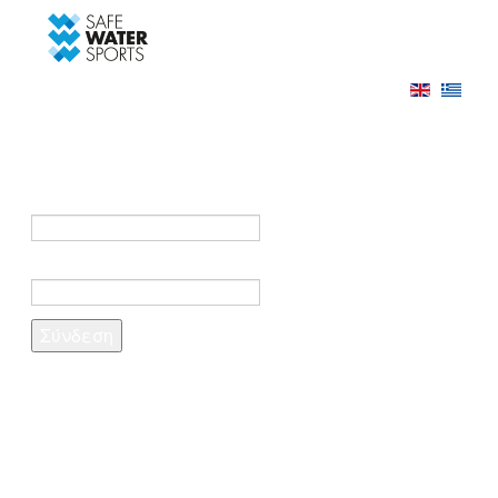
-->
Σύνδεση
Εγγραφή
Σύνδεση στο λογαριασμό σας
e-mail *
Κωδικός πρόσβασης *
Ξέχασες τον κωδικό σου;
Δημιουργία λογαριασμού
Τα πεδία που σημειώνονται με αστερίσκο (*)