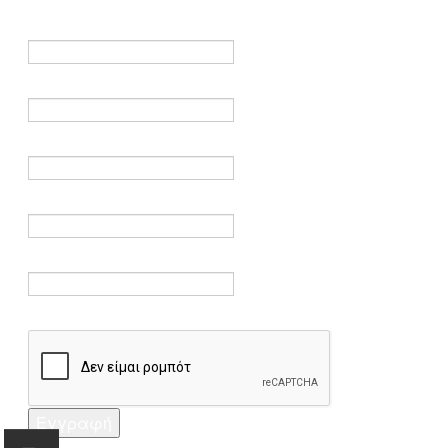
είναι υποχρεωτικά.
Όνομα *
Ηλεκτρονικό ταχυδρομείο *
Επαλήθευση email *
Κωδικός πρόσβασης *
Επαλήθευση κωδικού πρόσβασης *
Captcha *
Εγγραφή