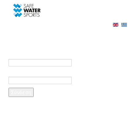
-->
Σύνδεση
Εγγραφή
Σύνδεση στο λογαριασμό σας
e-mail *
Κωδικός πρόσβασης *
Ξέχασες τον κωδικό σου;
Δημιουργία λογαριασμού
Τα πεδία που σημειώνονται με αστερίσκο (*)