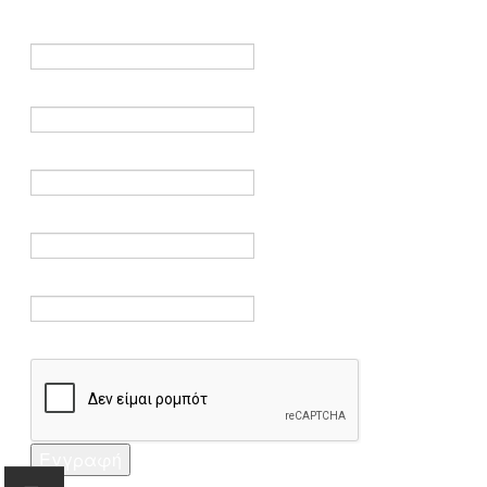
είναι υποχρεωτικά.
Όνομα *
Ηλεκτρονικό ταχυδρομείο *
Επαλήθευση email *
Κωδικός πρόσβασης *
Επαλήθευση κωδικού πρόσβασης *
Captcha *
Εγγραφή