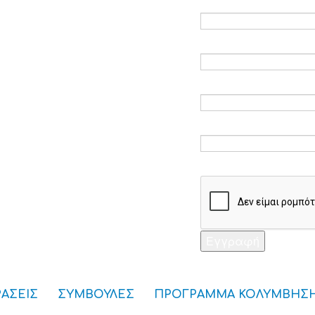
Ηλεκτρονικό ταχυδ
Επαλήθευση email 
Κωδικός πρόσβαση
Επαλήθευση κωδικ
Captcha *
Εγγραφή
ΡΑΣΕΙΣ
ΣΥΜΒΟΥΛΕΣ
ΠΡΟΓΡΑΜΜΑ ΚΟΛΥΜΒΗΣ