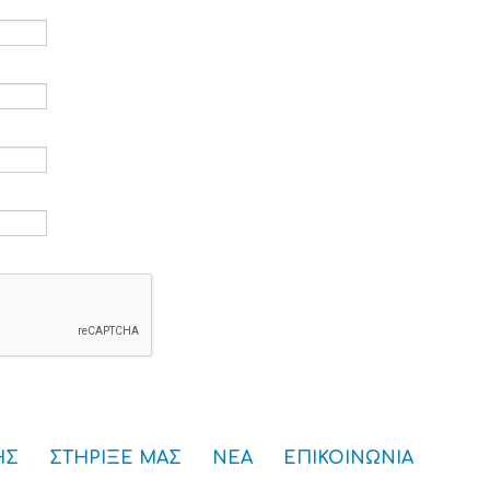
ρομείο *
*
ς *
ού πρόσβασης *
ΗΣ
ΣΤΗΡΙΞΕ ΜΑΣ
ΝΕΑ
ΕΠΙΚΟΙΝΩΝΙΑ