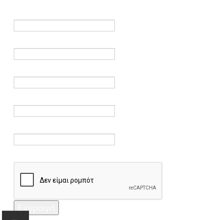
είναι υποχρεωτικά.
Όνομα *
Ηλεκτρονικό ταχυδρομείο *
Επαλήθευση email *
Κωδικός πρόσβασης *
Επαλήθευση κωδικού πρόσβασης *
Captcha *
Εγγραφή