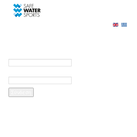
-->
Σύνδεση
Εγγραφή
Σύνδεση στο λογαριασμό σας
e-mail *
Κωδικός πρόσβασης *
Ξέχασες τον κωδικό σου;
Δημιουργία λογαριασμού
Τα πεδία που σημειώνονται με αστερίσκο (*)