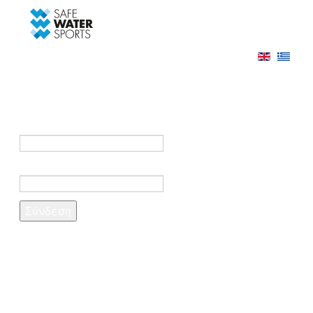
-->
Σύνδεση
Εγγραφή
Σύνδεση στο λογαριασμό σας
e-mail *
Κωδικός πρόσβασης *
Ξέχασες τον κωδικό σου;
Δημιουργία λογαριασμού
Τα πεδία που σημειώνονται με αστερίσκο (*)