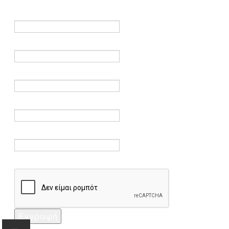
είναι υποχρεωτικά.
Όνομα *
Ηλεκτρονικό ταχυδρομείο *
Επαλήθευση email *
Κωδικός πρόσβασης *
Επαλήθευση κωδικού πρόσβασης *
Captcha *
Εγγραφή