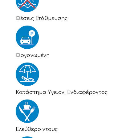
Θέσεις Στάθμευσης
Οργανωμένη
Kατάστημα Υγειον. Ενδιαφέροντος
Eλεύθερο ντους