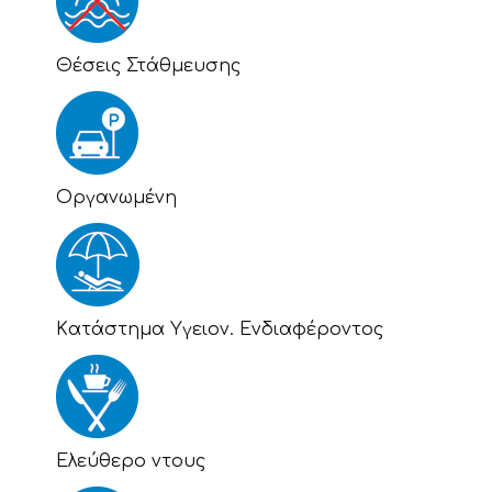
Θέσεις Στάθμευσης
Οργανωμένη
Kατάστημα Υγειον. Ενδιαφέροντος
Eλεύθερο ντους