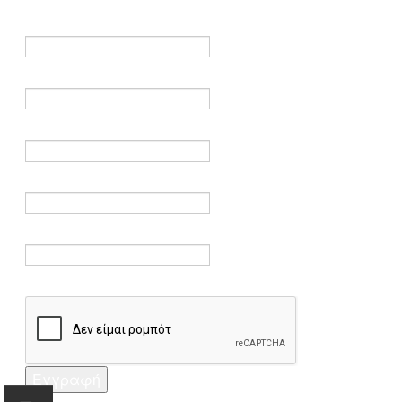
είναι υποχρεωτικά.
Όνομα *
Ηλεκτρονικό ταχυδρομείο *
Επαλήθευση email *
Κωδικός πρόσβασης *
Επαλήθευση κωδικού πρόσβασης *
Captcha *
Εγγραφή