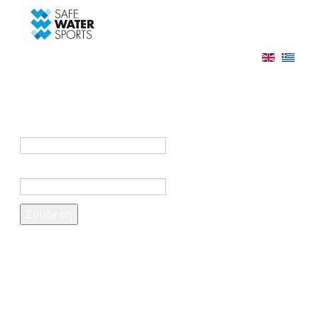
-->
Σύνδεση
Εγγραφή
Σύνδεση στο λογαριασμό σας
e-mail *
Κωδικός πρόσβασης *
Ξέχασες τον κωδικό σου;
Δημιουργία λογαριασμού
Τα πεδία που σημειώνονται με αστερίσκο (*)