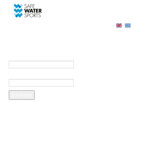
-->
Σύνδεση
Εγγραφή
Σύνδεση στο λογαριασμό σας
e-mail *
Κωδικός πρόσβασης *
Ξέχασες τον κωδικό σου;
Δημιουργία λογαριασμού
Τα πεδία που σημειώνονται με αστερίσκο (*)