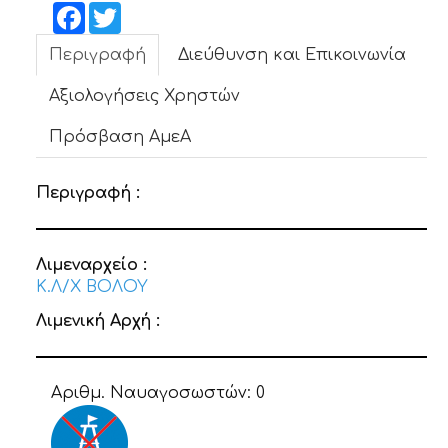
ΝΕΑ
Facebook
Twitter
Περιγραφή
Διεύθυνση και Επικοινωνία
ΕΠΙΚΟΙΝΩΝΙΑ
Αξιολογήσεις Χρηστών
Πρόσβαση ΑμεΑ
Περιγραφή :
Λιμεναρχείο :
Κ.Λ/Χ ΒΟΛΟΥ
Λιμενική Αρχή :
Αριθμ. Ναυαγοσωστών:
0