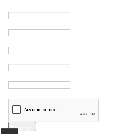
είναι υποχρεωτικά.
Όνομα *
Ηλεκτρονικό ταχυδρομείο *
Επαλήθευση email *
Κωδικός πρόσβασης *
Επαλήθευση κωδικού πρόσβασης *
Captcha *
Εγγραφή