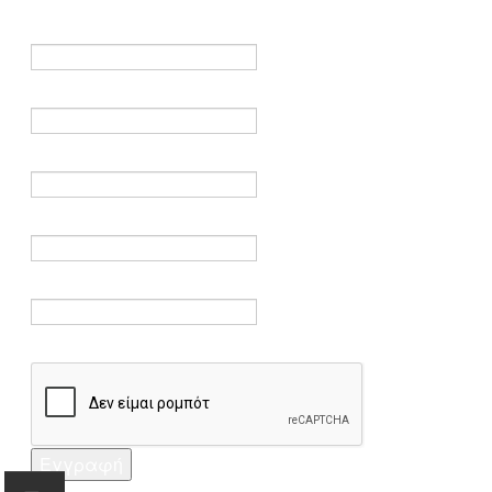
είναι υποχρεωτικά.
Όνομα *
Ηλεκτρονικό ταχυδρομείο *
Επαλήθευση email *
Κωδικός πρόσβασης *
Επαλήθευση κωδικού πρόσβασης *
Captcha *
Εγγραφή