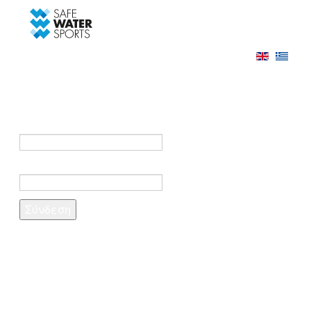
-->
Σύνδεση
Εγγραφή
Σύνδεση στο λογαριασμό σας
e-mail *
Κωδικός πρόσβασης *
Ξέχασες τον κωδικό σου;
Δημιουργία λογαριασμού
Τα πεδία που σημειώνονται με αστερίσκο (*)