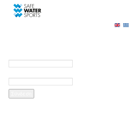
-->
Σύνδεση
Εγγραφή
Σύνδεση στο λογαριασμό σας
e-mail *
Κωδικός πρόσβασης *
Ξέχασες τον κωδικό σου;
Δημιουργία λογαριασμού
Τα πεδία που σημειώνονται με αστερίσκο (*)