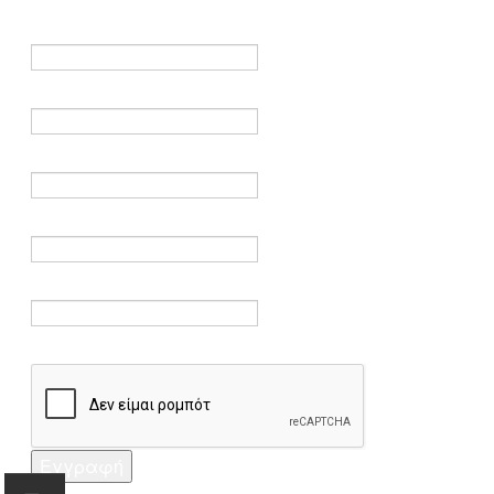
είναι υποχρεωτικά.
Όνομα *
Ηλεκτρονικό ταχυδρομείο *
Επαλήθευση email *
Κωδικός πρόσβασης *
Επαλήθευση κωδικού πρόσβασης *
Captcha *
Εγγραφή