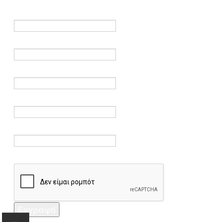
είναι υποχρεωτικά.
Όνομα *
Ηλεκτρονικό ταχυδρομείο *
Επαλήθευση email *
Κωδικός πρόσβασης *
Επαλήθευση κωδικού πρόσβασης *
Captcha *
Εγγραφή