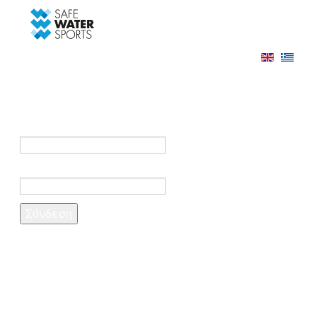
-->
Σύνδεση
Εγγραφή
Σύνδεση στο λογαριασμό σας
e-mail *
Κωδικός πρόσβασης *
Ξέχασες τον κωδικό σου;
Δημιουργία λογαριασμού
Τα πεδία που σημειώνονται με αστερίσκο (*)