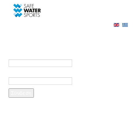
-->
Σύνδεση
Εγγραφή
Σύνδεση στο λογαριασμό σας
e-mail *
Κωδικός πρόσβασης *
Ξέχασες τον κωδικό σου;
Δημιουργία λογαριασμού
Τα πεδία που σημειώνονται με αστερίσκο (*)