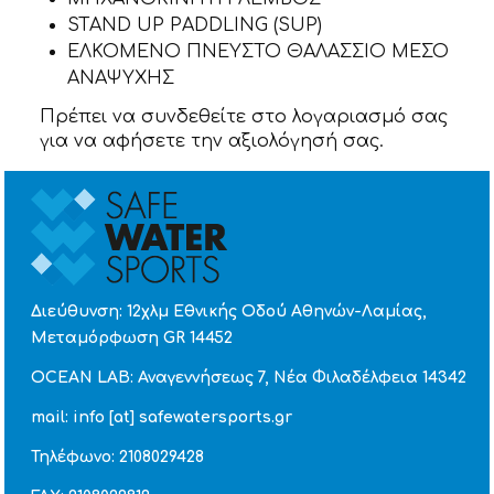
STAND UP PADDLING (SUP)
ΕΛΚΟΜΕΝΟ ΠΝΕΥΣΤΟ ΘΑΛΑΣΣΙΟ ΜΕΣΟ
ΑΝΑΨΥΧΗΣ
Πρέπει να συνδεθείτε στο λογαριασμό σας
για να αφήσετε την αξιολόγησή σας.
Διεύθυνση: 12χλμ Εθνικής Οδού Αθηνών-Λαμίας,
Μεταμόρφωση GR 14452
OCEAN LAB: Αναγεννήσεως 7, Νέα Φιλαδέλφεια 14342
mail: info [at] safewatersports.gr
Τηλέφωνο: 2108029428