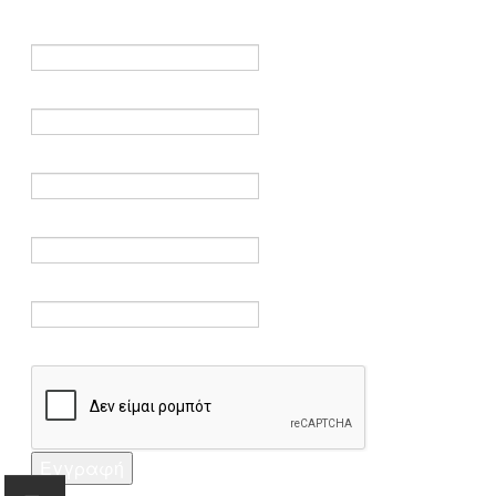
είναι υποχρεωτικά.
Όνομα *
Ηλεκτρονικό ταχυδρομείο *
Επαλήθευση email *
Κωδικός πρόσβασης *
Επαλήθευση κωδικού πρόσβασης *
Captcha *
Εγγραφή