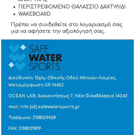
ΠΕΡΙΣΤΡΕΦΟΜΕΝΟ ΘΑΛΑΣΣΙΟ ΔΑΧΤΥΛΙΔΙ
WAKEBOARD
Πρέπει να συνδεθείτε στο λογαριασμό σας
για να αφήσετε την αξιολόγησή σας.
Διεύθυνση: 12χλμ Εθνικής Οδού Αθηνών-Λαμίας,
Μεταμόρφωση GR 14452
OCEAN LAB: Αναγεννήσεως 7, Νέα Φιλαδέλφεια 14342
mail: info [at] safewatersports.gr
Τηλέφωνο: 2108029428
FAX: 2108029819