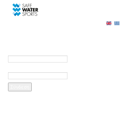
-->
Σύνδεση
Εγγραφή
Σύνδεση στο λογαριασμό σας
e-mail *
Κωδικός πρόσβασης *
Ξέχασες τον κωδικό σου;
Δημιουργία λογαριασμού
Τα πεδία που σημειώνονται με αστερίσκο (*)