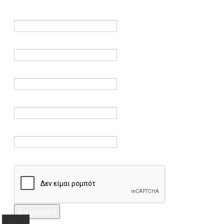
είναι υποχρεωτικά.
Όνομα *
Ηλεκτρονικό ταχυδρομείο *
Επαλήθευση email *
Κωδικός πρόσβασης *
Επαλήθευση κωδικού πρόσβασης *
Captcha *
Εγγραφή