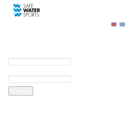
-->
Σύνδεση
Εγγραφή
Σύνδεση στο λογαριασμό σας
e-mail *
Κωδικός πρόσβασης *
Ξέχασες τον κωδικό σου;
Δημιουργία λογαριασμού
Τα πεδία που σημειώνονται με αστερίσκο (*)