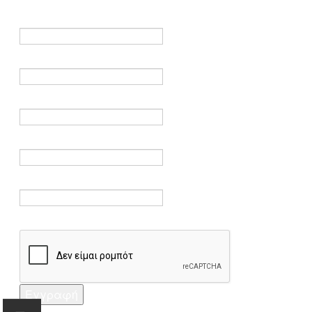
είναι υποχρεωτικά.
Όνομα *
Ηλεκτρονικό ταχυδρομείο *
Επαλήθευση email *
Κωδικός πρόσβασης *
Επαλήθευση κωδικού πρόσβασης *
Captcha *
Εγγραφή