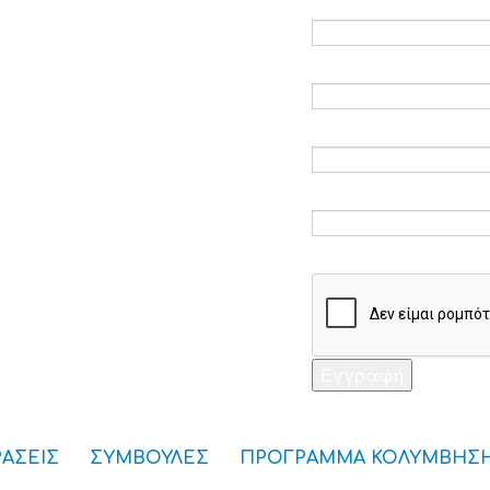
Ηλεκτρονικό ταχυδ
Επαλήθευση email 
Κωδικός πρόσβαση
Επαλήθευση κωδικ
Captcha *
Εγγραφή
ΡΑΣΕΙΣ
ΣΥΜΒΟΥΛΕΣ
ΠΡΟΓΡΑΜΜΑ ΚΟΛΥΜΒΗΣ