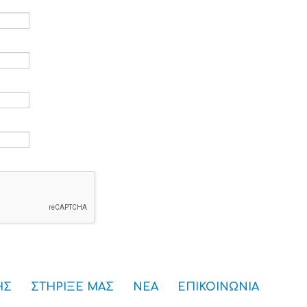
ρομείο *
*
ς *
ού πρόσβασης *
ΗΣ
ΣΤΗΡΙΞΕ ΜΑΣ
ΝΕΑ
ΕΠΙΚΟΙΝΩΝΙΑ