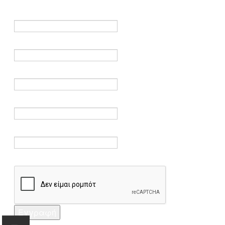
είναι υποχρεωτικά.
Όνομα *
Ηλεκτρονικό ταχυδρομείο *
Επαλήθευση email *
Κωδικός πρόσβασης *
Επαλήθευση κωδικού πρόσβασης *
Captcha *
Εγγραφή