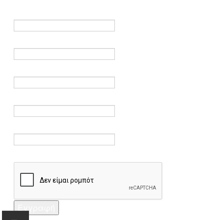
είναι υποχρεωτικά.
Όνομα *
Ηλεκτρονικό ταχυδρομείο *
Επαλήθευση email *
Κωδικός πρόσβασης *
Επαλήθευση κωδικού πρόσβασης *
Captcha *
Εγγραφή