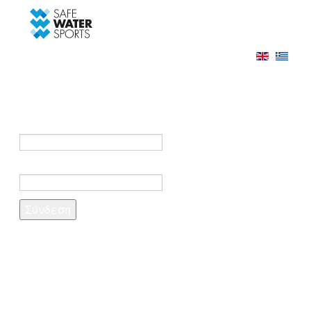
-->
Σύνδεση
Εγγραφή
Σύνδεση στο λογαριασμό σας
e-mail *
Κωδικός πρόσβασης *
Ξέχασες τον κωδικό σου;
Δημιουργία λογαριασμού
Τα πεδία που σημειώνονται με αστερίσκο (*)