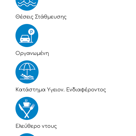
Θέσεις Στάθμευσης
Οργανωμένη
Kατάστημα Υγειον. Ενδιαφέροντος
Eλεύθερο ντους