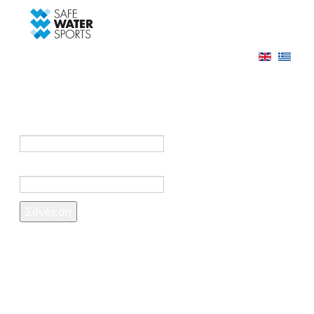
-->
Σύνδεση
Εγγραφή
Σύνδεση στο λογαριασμό σας
e-mail *
Κωδικός πρόσβασης *
Ξέχασες τον κωδικό σου;
Δημιουργία λογαριασμού
Τα πεδία που σημειώνονται με αστερίσκο (*)