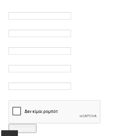
είναι υποχρεωτικά.
Όνομα *
Ηλεκτρονικό ταχυδρομείο *
Επαλήθευση email *
Κωδικός πρόσβασης *
Επαλήθευση κωδικού πρόσβασης *
Captcha *
Εγγραφή