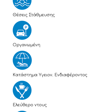
Θέσεις Στάθμευσης
Οργανωμένη
Kατάστημα Υγειον. Ενδιαφέροντος
Eλεύθερο ντους