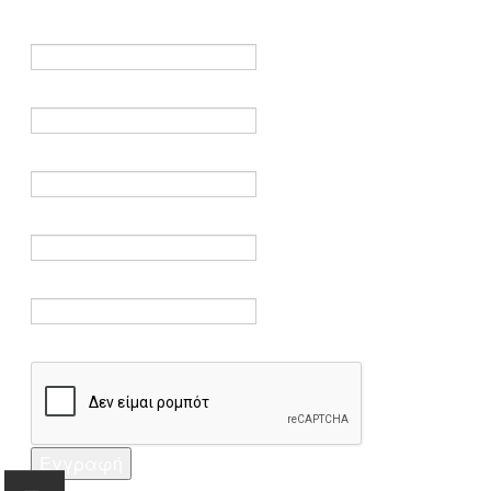
είναι υποχρεωτικά.
Όνομα *
Ηλεκτρονικό ταχυδρομείο *
Επαλήθευση email *
Κωδικός πρόσβασης *
Επαλήθευση κωδικού πρόσβασης *
Captcha *
Εγγραφή