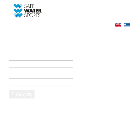
-->
Σύνδεση
Εγγραφή
Σύνδεση στο λογαριασμό σας
e-mail *
Κωδικός πρόσβασης *
Ξέχασες τον κωδικό σου;
Δημιουργία λογαριασμού
Τα πεδία που σημειώνονται με αστερίσκο (*)