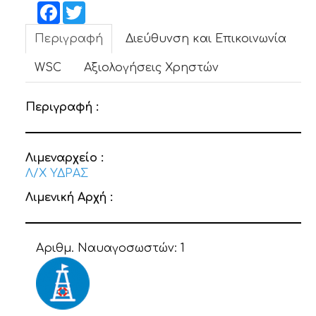
ΝΕΑ
Facebook
Twitter
Περιγραφή
Διεύθυνση και Επικοινωνία
ΕΠΙΚΟΙΝΩΝΙΑ
WSC
Αξιολογήσεις Χρηστών
Περιγραφή :
Λιμεναρχείο :
Λ/Χ ΥΔΡΑΣ
Λιμενική Αρχή :
Αριθμ. Ναυαγοσωστών:
1