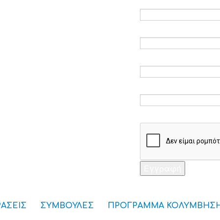
Ηλεκτρονικό ταχυδ
Επαλήθευση email 
Κωδικός πρόσβαση
Επαλήθευση κωδικ
Captcha *
Εγγραφή
ΡΑΣΕΙΣ
ΣΥΜΒΟΥΛΕΣ
ΠΡΟΓΡΑΜΜΑ ΚΟΛΥΜΒΗΣ