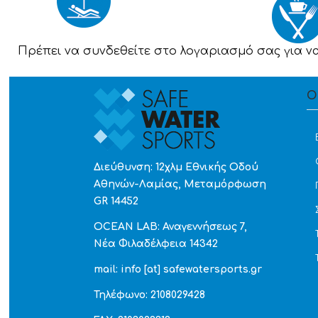
Πρέπει να συνδεθείτε στο λογαριασμό σας για ν
Ο
Διεύθυνση: 12χλμ Εθνικής Οδού
Αθηνών-Λαμίας, Μεταμόρφωση
GR 14452
OCEAN LAB: Αναγεννήσεως 7,
Νέα Φιλαδέλφεια 14342
mail: info [at] safewatersports.gr
Τηλέφωνο: 2108029428