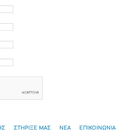
ρομείο *
*
ς *
ού πρόσβασης *
ΗΣ
ΣΤΗΡΙΞΕ ΜΑΣ
ΝΕΑ
ΕΠΙΚΟΙΝΩΝΙΑ