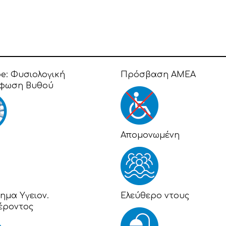
pe:
Φυσιολογική
Πρόσβαση ΑΜΕΑ
φωση Βυθού
Απομονωμένη
ημα Υγειον.
Eλεύθερο ντους
έροντος