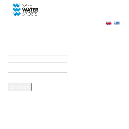
-->
Σύνδεση
Εγγραφή
Σύνδεση στο λογαριασμό σας
e-mail *
Κωδικός πρόσβασης *
Ξέχασες τον κωδικό σου;
Δημιουργία λογαριασμού
Τα πεδία που σημειώνονται με αστερίσκο (*)