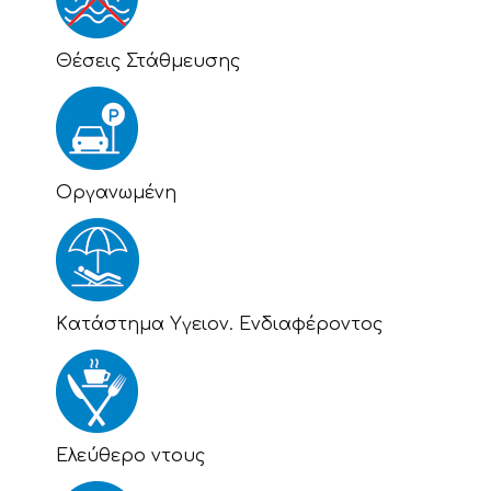
Θέσεις Στάθμευσης
Οργανωμένη
Kατάστημα Υγειον. Ενδιαφέροντος
Eλεύθερο ντους