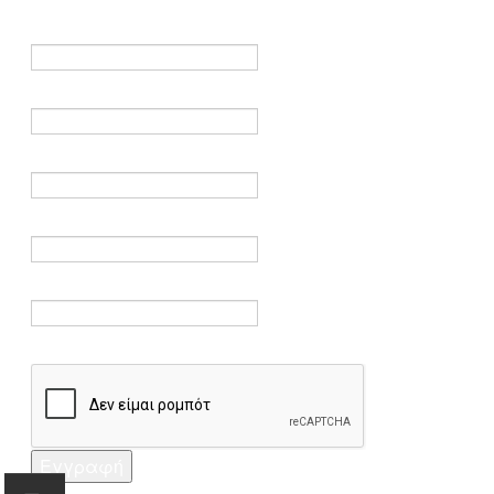
είναι υποχρεωτικά.
Όνομα *
Ηλεκτρονικό ταχυδρομείο *
Επαλήθευση email *
Κωδικός πρόσβασης *
Επαλήθευση κωδικού πρόσβασης *
Captcha *
Εγγραφή