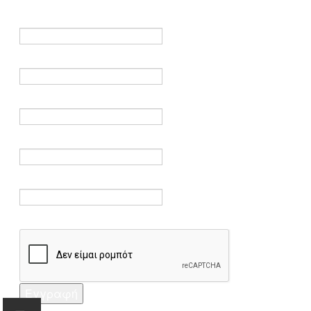
είναι υποχρεωτικά.
Όνομα *
Ηλεκτρονικό ταχυδρομείο *
Επαλήθευση email *
Κωδικός πρόσβασης *
Επαλήθευση κωδικού πρόσβασης *
Captcha *
Εγγραφή