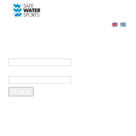
-->
Σύνδεση
Εγγραφή
Σύνδεση στο λογαριασμό σας
e-mail *
Κωδικός πρόσβασης *
Ξέχασες τον κωδικό σου;
Δημιουργία λογαριασμού
Τα πεδία που σημειώνονται με αστερίσκο (*)