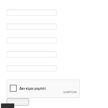
είναι υποχρεωτικά.
Όνομα *
Ηλεκτρονικό ταχυδρομείο *
Επαλήθευση email *
Κωδικός πρόσβασης *
Επαλήθευση κωδικού πρόσβασης *
Captcha *
Εγγραφή