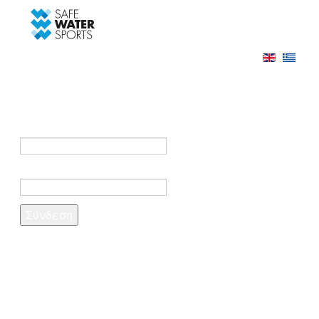
-->
Σύνδεση
Εγγραφή
Σύνδεση στο λογαριασμό σας
e-mail *
Κωδικός πρόσβασης *
Ξέχασες τον κωδικό σου;
Δημιουργία λογαριασμού
Τα πεδία που σημειώνονται με αστερίσκο (*)