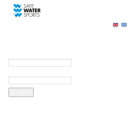
-->
Σύνδεση
Εγγραφή
Σύνδεση στο λογαριασμό σας
e-mail *
Κωδικός πρόσβασης *
Ξέχασες τον κωδικό σου;
Δημιουργία λογαριασμού
Τα πεδία που σημειώνονται με αστερίσκο (*)