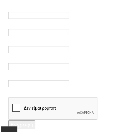
είναι υποχρεωτικά.
Όνομα *
Ηλεκτρονικό ταχυδρομείο *
Επαλήθευση email *
Κωδικός πρόσβασης *
Επαλήθευση κωδικού πρόσβασης *
Captcha *
Εγγραφή