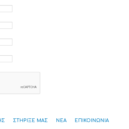
ρομείο *
*
ς *
ού πρόσβασης *
ΗΣ
ΣΤΗΡΙΞΕ ΜΑΣ
ΝΕΑ
ΕΠΙΚΟΙΝΩΝΙΑ