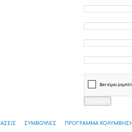
Ηλεκτρονικό ταχυδ
Επαλήθευση email 
Κωδικός πρόσβαση
Επαλήθευση κωδικ
Captcha *
Εγγραφή
ΡΑΣΕΙΣ
ΣΥΜΒΟΥΛΕΣ
ΠΡΟΓΡΑΜΜΑ ΚΟΛΥΜΒΗΣ