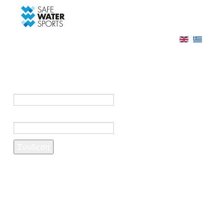
-->
Σύνδεση
Εγγραφή
Σύνδεση στο λογαριασμό σας
e-mail *
Κωδικός πρόσβασης *
Ξέχασες τον κωδικό σου;
Δημιουργία λογαριασμού
Τα πεδία που σημειώνονται με αστερίσκο (*)