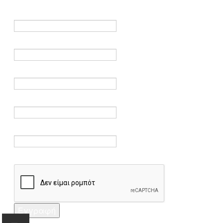
είναι υποχρεωτικά.
Όνομα *
Ηλεκτρονικό ταχυδρομείο *
Επαλήθευση email *
Κωδικός πρόσβασης *
Επαλήθευση κωδικού πρόσβασης *
Captcha *
Εγγραφή