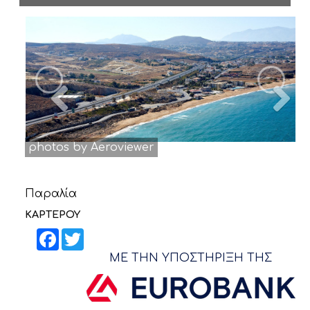
ΝΕΑ
ΕΠΙΚΟΙΝΩΝΙΑ
Previous
N
photos by Aeroviewer
Παραλία
ΚΑΡΤΕΡΟΥ
Facebook
Twitter
ΜΕ ΤΗΝ ΥΠΟΣΤΗΡΙΞΗ ΤΗΣ