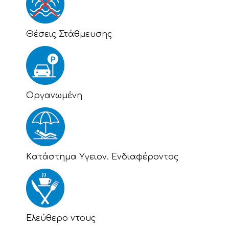
Θέσεις Στάθμευσης
Οργανωμένη
Kατάστημα Υγειον. Ενδιαφέροντος
Eλεύθερο ντους