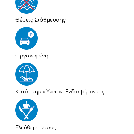
Θέσεις Στάθμευσης
Οργανωμένη
Kατάστημα Υγειον. Ενδιαφέροντος
Eλεύθερο ντους