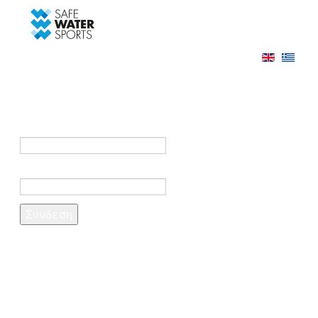
-->
Σύνδεση
Εγγραφή
Σύνδεση στο λογαριασμό σας
e-mail *
Κωδικός πρόσβασης *
Ξέχασες τον κωδικό σου;
Δημιουργία λογαριασμού
Τα πεδία που σημειώνονται με αστερίσκο (*)