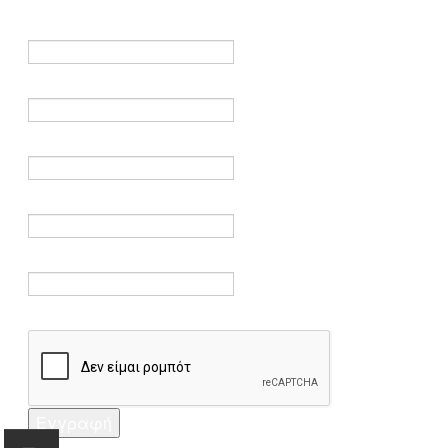
είναι υποχρεωτικά.
Όνομα *
Ηλεκτρονικό ταχυδρομείο *
Επαλήθευση email *
Κωδικός πρόσβασης *
Επαλήθευση κωδικού πρόσβασης *
Captcha *
Εγγραφή