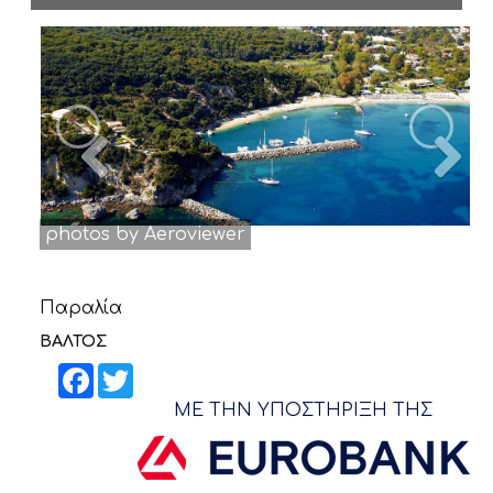
ΝΕΑ
ΕΠΙΚΟΙΝΩΝΙΑ
Previous
N
photos by Aeroviewer
Παραλία
ΒΑΛΤΟΣ
Facebook
Twitter
ΜΕ ΤΗΝ ΥΠΟΣΤΗΡΙΞΗ ΤΗΣ