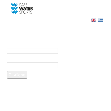
-->
Σύνδεση
Εγγραφή
Σύνδεση στο λογαριασμό σας
e-mail *
Κωδικός πρόσβασης *
Ξέχασες τον κωδικό σου;
Δημιουργία λογαριασμού
Τα πεδία που σημειώνονται με αστερίσκο (*)