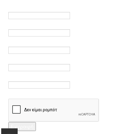
είναι υποχρεωτικά.
Όνομα *
Ηλεκτρονικό ταχυδρομείο *
Επαλήθευση email *
Κωδικός πρόσβασης *
Επαλήθευση κωδικού πρόσβασης *
Captcha *
Εγγραφή