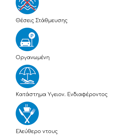
Θέσεις Στάθμευσης
Οργανωμένη
Kατάστημα Υγειον. Ενδιαφέροντος
Eλεύθερο ντους