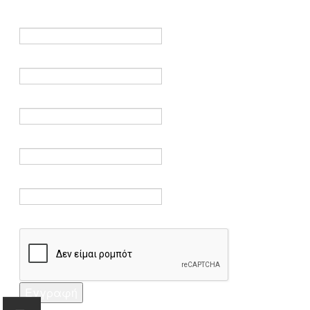
είναι υποχρεωτικά.
Όνομα *
Ηλεκτρονικό ταχυδρομείο *
Επαλήθευση email *
Κωδικός πρόσβασης *
Επαλήθευση κωδικού πρόσβασης *
Captcha *
Εγγραφή