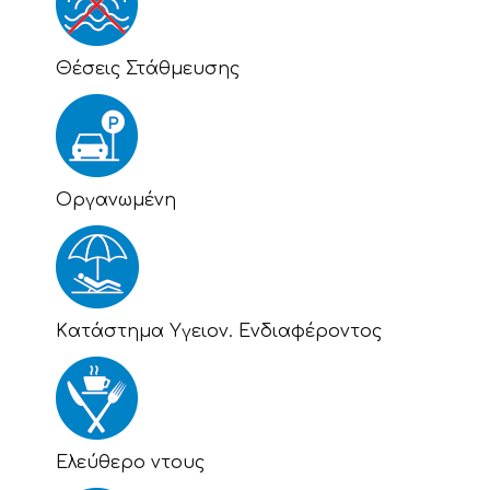
Θέσεις Στάθμευσης
Οργανωμένη
Kατάστημα Υγειον. Ενδιαφέροντος
Eλεύθερο ντους