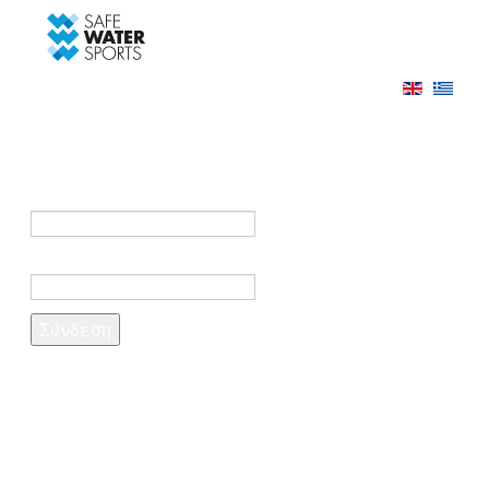
-->
Σύνδεση
Εγγραφή
Σύνδεση στο λογαριασμό σας
e-mail *
Κωδικός πρόσβασης *
Ξέχασες τον κωδικό σου;
Δημιουργία λογαριασμού
Τα πεδία που σημειώνονται με αστερίσκο (*)