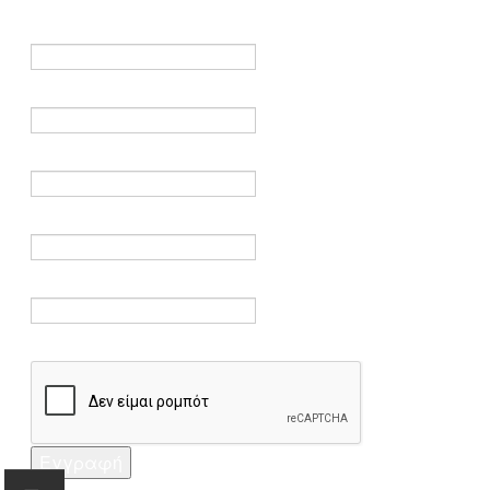
είναι υποχρεωτικά.
Όνομα *
Ηλεκτρονικό ταχυδρομείο *
Επαλήθευση email *
Κωδικός πρόσβασης *
Επαλήθευση κωδικού πρόσβασης *
Captcha *
Εγγραφή