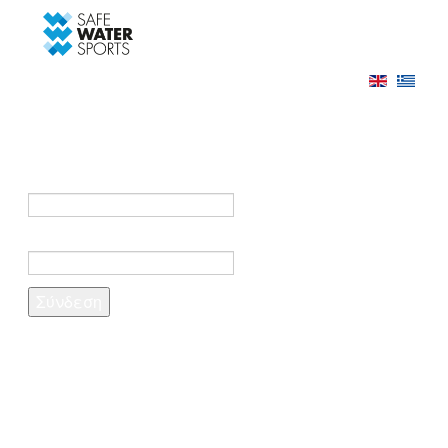
-->
Σύνδεση
Εγγραφή
Σύνδεση στο λογαριασμό σας
e-mail *
Κωδικός πρόσβασης *
Ξέχασες τον κωδικό σου;
Δημιουργία λογαριασμού
Τα πεδία που σημειώνονται με αστερίσκο (*)