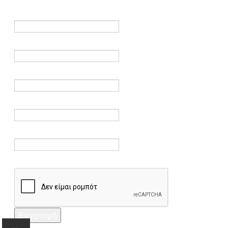
είναι υποχρεωτικά.
Όνομα *
Ηλεκτρονικό ταχυδρομείο *
Επαλήθευση email *
Κωδικός πρόσβασης *
Επαλήθευση κωδικού πρόσβασης *
Captcha *
Εγγραφή