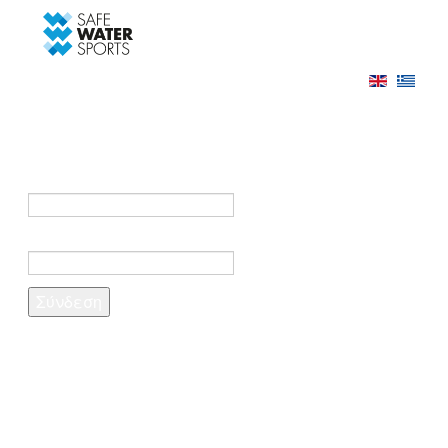
-->
Σύνδεση
Εγγραφή
Σύνδεση στο λογαριασμό σας
e-mail *
Κωδικός πρόσβασης *
Ξέχασες τον κωδικό σου;
Δημιουργία λογαριασμού
Τα πεδία που σημειώνονται με αστερίσκο (*)